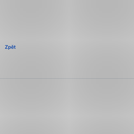
Přeskočit
navigaci
Zpět