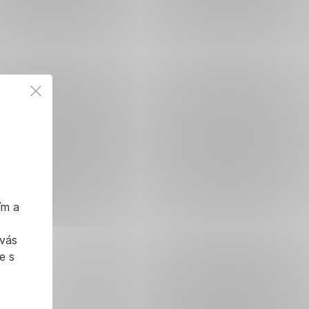
ím a
 vás
e s