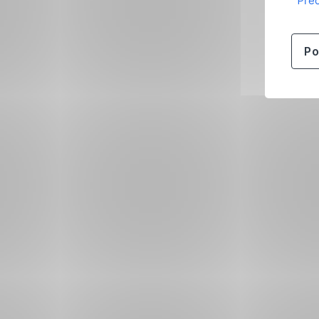
Přeč
Po