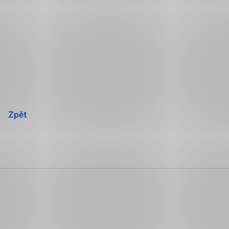
Přeskočit
navigaci
Zpět