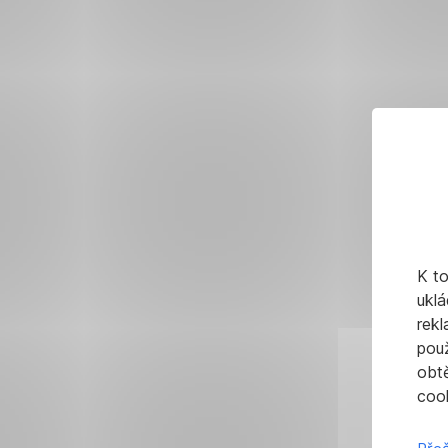
K t
uklá
rekl
pou
obt
cook