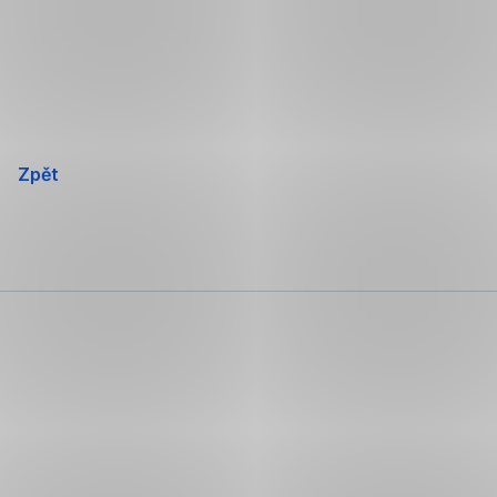
Přeskočit
navigaci
Zpět