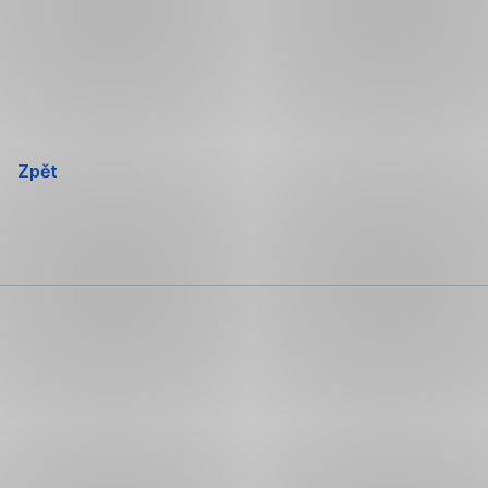
Přeskočit
navigaci
Zpět