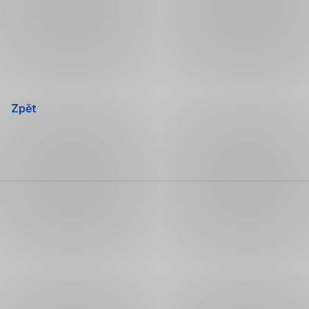
Přeskočit
navigaci
Zpět