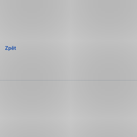
Přeskočit
navigaci
Zpět