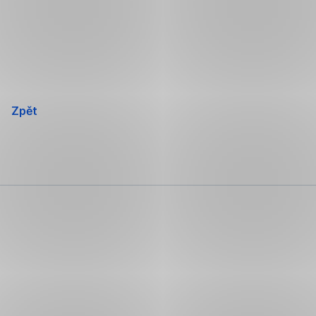
Přeskočit
navigaci
Zpět