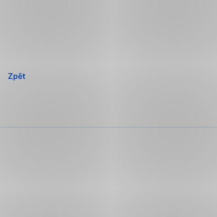
Přeskočit
navigaci
Zpět