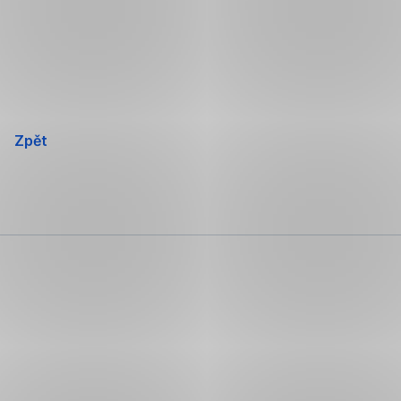
Přeskočit
navigaci
Zpět