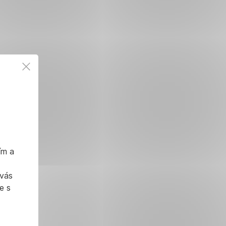
ím a
 vás
e s