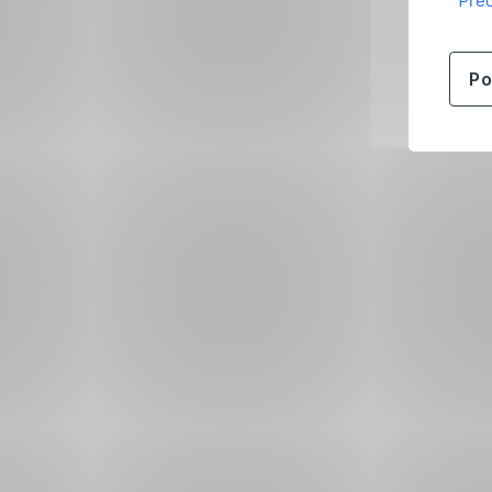
Přeč
Po