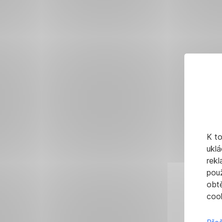
K t
uklá
rekl
pou
obt
cook