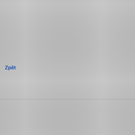
Přeskočit
navigaci
Zpět