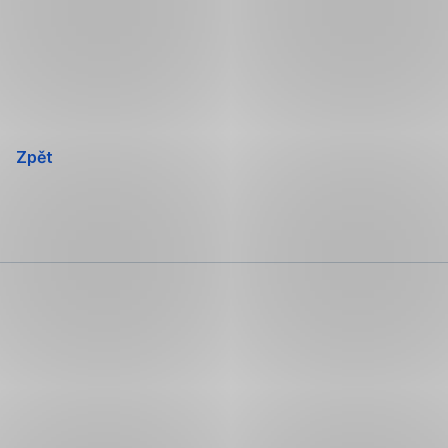
Přeskočit
navigaci
Zpět