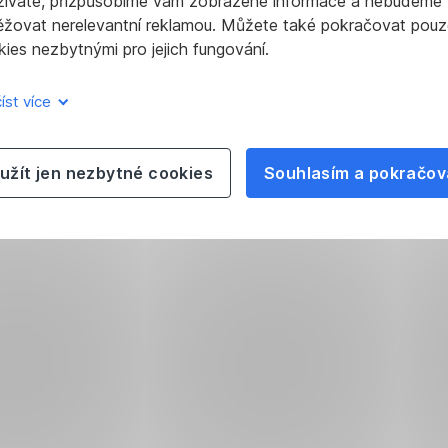
žíváte, přizpůsobíme vám zobrazené informace a nebudeme
ěžovat nerelevantní reklamou. Můžete také pokračovat pouz
ies nezbytnými pro jejich fungování.
íst více
užít jen nezbytné cookies
Souhlasím a pokračov