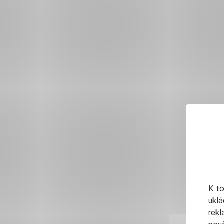
platby
prostřednictvím
České spořitelny,
Komerční banky,
Fio
banky,
ČSOB,
Air Bank
a Raiffeisenbank.
Postupně
budou
službu
Platba
na
kontakt
nabízet
K t
i další
uklá
banky.
rekl