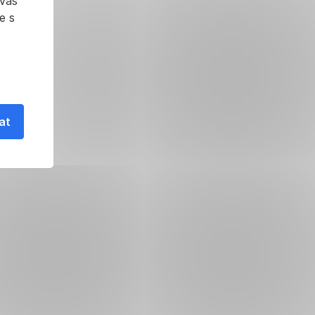
 vás
e s
at