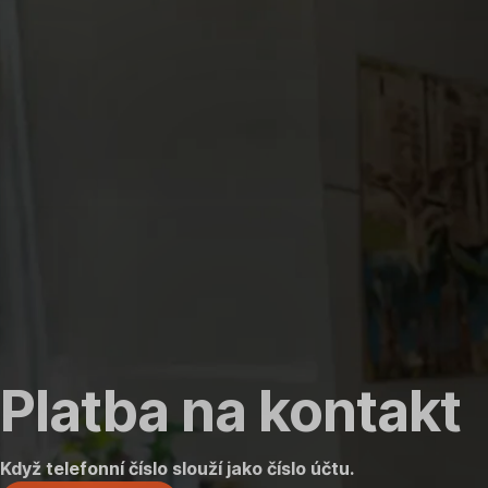
Přeskočit
Přejít
Přejít
Přejít
navigaci
na
na
na
Registrace
Platba
Časté
dotazy
Platba na kontakt
Když telefonní číslo slouží jako číslo účtu.