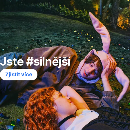
Přeskočit
navigaci
Jste #silnější
Zjistit více