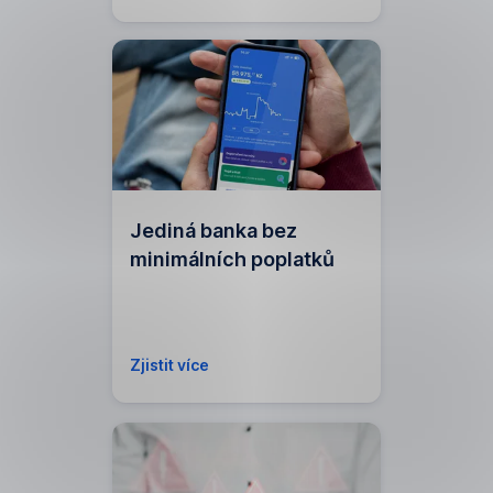
Jediná banka bez
minimálních poplatků
,
Zjistit více
Otevírá
se
v
modálu