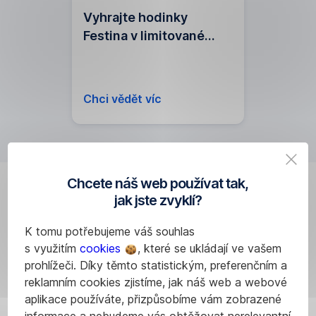
Vyhrajte hodinky
Festina v limitované
edici EisKing
Chci vědět víc
Chcete náš web používat tak,
jak jste zvyklí?
Kurzovní
K tomu potřebujeme váš souhlas
lístek
s využitím
cookies
, které se ukládají ve vašem
prohlížeči. Díky těmto statistickým, preferenčním a
reklamním cookies zjistíme, jak náš web a webové
aplikace používáte, přizpůsobíme vám zobrazené