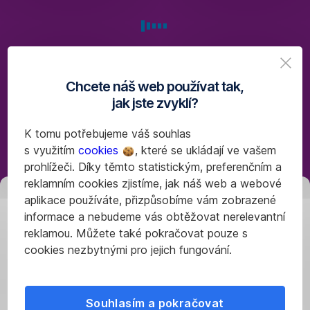
člověka,
širokou
veřejnost
a společnost
jako
takovou.
Chcete náš web používat tak,
jak jste zvyklí?
„G“
K tomu potřebujeme váš souhlas
–
s využitím
cookies
, které se ukládají ve vašem
Governance,
prohlížeči. Díky těmto statistickým, preferenčním a
řízení
reklamním cookies zjistíme, jak náš web a webové
Zavoláme
my
věcí
aplikace používáte, přizpůsobíme vám zobrazené
vám
veřejných
informace a nebudeme vás obtěžovat nerelevantní
a firemní
reklamou. Můžete také pokračovat pouze s
řízení
cookies nezbytnými pro jejich fungování.
Rádi
se
Oblast
s vámi
governance
Souhlasím a pokračovat