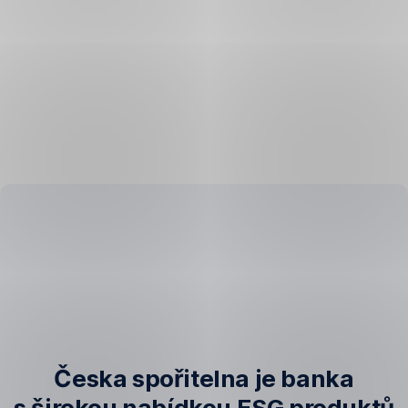
Česka spořitelna je banka
s širokou nabídkou ESG produktů