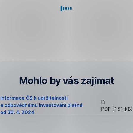
hýbou
odpovědně
kdo
světem
se
se
investovalo
v tom
i před
má
jeho
vyznat?
příchodem.
Jen
ne
Mohlo by vás zajímat
tak
přísně
Informace ČS k udržitelnosti
a odpovědnému investování platná
PDF (151 kB)
od 30. 4. 2024