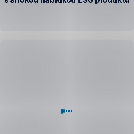
Co
je
ESG?
„E“
–
Environmental,
oblast
životního