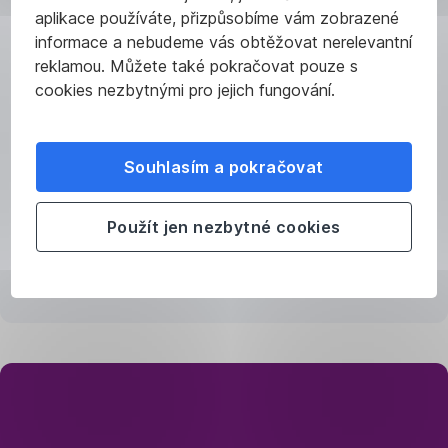
aplikace používáte, přizpůsobíme vám zobrazené
Pomůžeme
informace a nebudeme vás obtěžovat nerelevantní
vám
reklamou. Můžete také pokračovat pouze s
s tím
cookies nezbytnými pro jejich fungování.
Zjistěte,
jak
Souhlasím a pokračovat
si
vede
Použít jen nezbytné cookies
váš
dům –
spočítáme
jeho
energetickou
třídu
a navrhneme,
Přemýšlíte
co
by