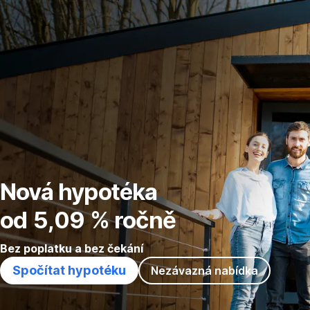
Přeskočit
Přejít
Přejít
Přejít
Přejít
navigaci
na
na
na
na
Hypoteční
Výběr
Kontakty
Průvodce
kalkulačka
hypotéky
hypotékou
Nová hypotéka
od 5,09 % ročně
Bez poplatku a bez čekání
Spočítat hypotéku
Nezávazná nabídka