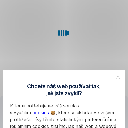
nebo
rekonstrukci
s pořízením
nových
technologií,
jako
jsou
fotovoltaika,
tepelné
čerpadlo
či zateplení.
Chcete náš web používat tak,
Na
jak jste zvyklí?
všechno
ostatní
K tomu potřebujeme váš souhlas
Jak
je
s využitím
cookies
, které se ukládají ve vašem
ušetřit
tady Hypotéka.
prohlížeči. Díky těmto statistickým, preferenčním a
za bydlení?
reklamním cookies zjistíme, jak náš web a webové