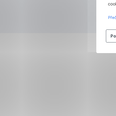
cook
Přeč
Po