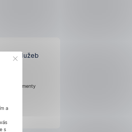
eníku služeb
 2024
slušné dokumenty
ím a
rmací
 vás
e s