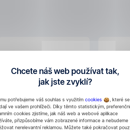
Změna ceníku pro
Změny c
produkty z Hello Bank!
k 26. 1.
Chcete náš web používat tak,
od 1. 6. 2024
jak jste zvyklí?
Hledáte příslušné dokumenty
Hledáte pří
ke změně?
ke změně?
omu potřebujeme váš souhlas s využitím
cookies
, které se
dají ve vašem prohlížeči. Díky těmto statistickým, preferenčn
Více informací
Více info
amním cookies zjistíme, jak náš web a webové aplikace
žíváte, přizpůsobíme vám zobrazené informace a nebudeme
ěžovat nerelevantní reklamou. Můžete také pokračovat pouz