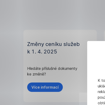
Změny ceníku služeb
k 1. 4. 2025
Hledáte příslušné dokumenty
ke změně?
K t
uklá
Více informací
rekl
pou
obt