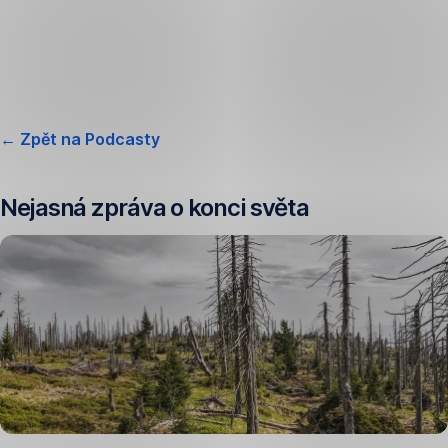
Přeskočit
navigaci
,
← Zpět na Podcasty
Otevřít
v
Nejasná zpráva o konci světa
nové
záložce