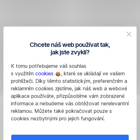
Pokud
se
chcete
o udržitelnosti
a stavu
Chcete náš web používat tak,
životního
jak jste zvyklí?
prostředí
dozvědět
K tomu potřebujeme váš souhlas
víc
s využitím
cookies
, které se ukládají ve vašem
nebo
prohlížeči. Díky těmto statistickým, preferenčním a
se
reklamním cookies zjistíme, jak náš web a webové
nad
aplikace používáte, přizpůsobíme vám zobrazené
nimi
informace a nebudeme vás obtěžovat nerelevantní
zamyslet,
reklamou. Můžete také pokračovat pouze s
doporučujeme
cookies nezbytnými pro jejich fungování.
následující
aktivity: