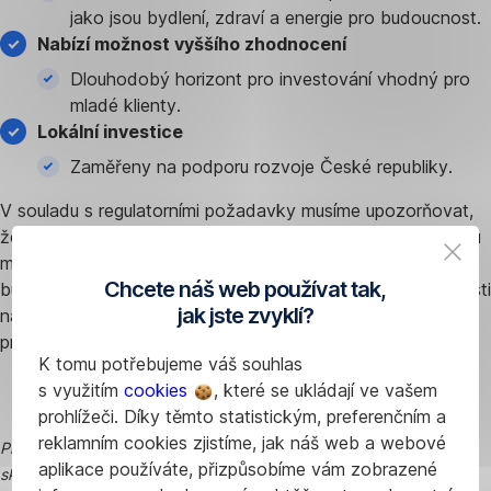
jako jsou bydlení, zdraví a energie pro budoucnost.
Nabízí možnost vyššího zhodnocení
Dlouhodobý horizont pro investování vhodný pro
mladé klienty.
Lokální investice
Zaměřeny na podporu rozvoje České republiky.
V souladu s regulatorními požadavky musíme upozorňovat,
že možnost vyššího zhodnocení s sebou nese i přiměřenou
míru rizika. Očekávaný výnos není zárukou skutečného
Chcete náš web používat tak,
budoucího výnosu. Skutečný výnos může kolísat v závislosti
jak jste zvyklí?
na aktuálním vývoji finančních trhů. Návratnost vložených
prostředků není zaručena.
K tomu potřebujeme váš souhlas
s využitím
cookies
, které se ukládají ve vašem
prohlížeči. Díky těmto statistickým, preferenčním a
reklamním cookies zjistíme, jak náš web a webové
Pro další informace prosím kontaktujte Tiskové centrum Finanční
aplikace používáte, přizpůsobíme vám zobrazené
skupiny České spořitelny: