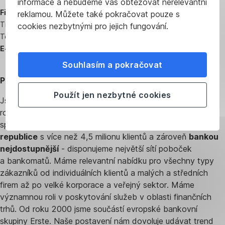
informace a nebudeme vás obtěžovat nerelevantní
Filip Hrubý
reklamou. Můžete také pokračovat pouze s
Tiskový mluvčí ČS
cookies nezbytnými pro jejich fungování.
Tel.:
+420 775 011 550
E-mail:
fhrub
y@csas.cz
Souhlasím a pokračovat
Profil České spořitelny
Použít jen nezbytné cookies
Jsme nejstarší českou bankou, naše kořeny sahají až do
roku 1825. Naším cílem je vést jednotlivce, firmy a celou
společnost k prosperitě. Jsme
největší bankou v České
republice
s více než 4,5 milionu klientů a zároveň
bankou
nejdostupnější
- disponujeme největší sítí poboček
a bankomatů. Máme relevantní nabídku pro všechny typy
zákazníků od individuálních klientů a malých a středních
firem až po velké korporace a veřejný sektor. Máme
významnou roli v poskytování služeb v oblasti finančních
trhů. Od roku 2000 jsme součástí evropské bankovní
skupiny Erste. Naše postavení nám dovoluje udávat trend