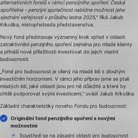
alternativních fondů v rámci penzijního spoření. Česká
spořitelna – penzijní společnost nabídne možnost jeho
sjednání veřejnosti v průběhu ledna 2025
,“ říká Jakub
Krkoška, místopředseda představenstva.
Nový fond představuje významný krok vpřed v oblasti
zatraktivnění penzijního spoření zejména pro mladé klienty
a přináší nové příležitosti investovat do jejich vlastní
budoucnosti.
„Fond pro budoucnost je cílený na mladé lidi s dlouhým
investičním horizontem. V rámci jeho příprav jsme se ptali
mladých lidí, jaké oblasti jsou pro ně důležité a které by
chtěli podporovat svými investicemi,“ uvádí Jakub Krkoška.
Základní charakteristiky nového Fondu pro budoucnost:
Originální fond penzijního spoření s novými
možnostmi
Soustředí se na zásadní oblasti pro budoucnost