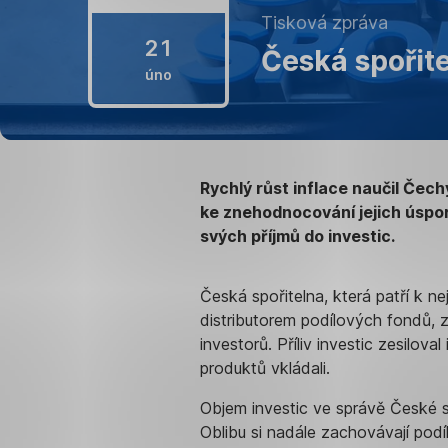
21.
Tisková zpráva
21
února
Česká spořite
2022
úno
Rychlý růst inflace naučil Čech
ke znehodnocování jejich úspor
svých příjmů do investic.
Česká spořitelna, která patří k n
distributorem podílových fondů, 
investorů. Příliv investic zesilova
produktů vkládali.
Objem investic ve správě České s
Oblibu si nadále zachovávají podíl