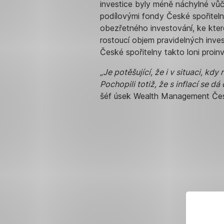
investice byly méně náchylné vů
podílovými fondy České spořiteln
obezřetného investování, ke kter
rostoucí objem pravidelných inves
České spořitelny takto loni proinv
„Je potěšující, že i v situaci, kd
Pochopili totiž, že s inflací se 
šéf úsek Wealth Management Česk
3
rady
pro
investory
–
nepanikařte,
diversifikujte
portfolio,