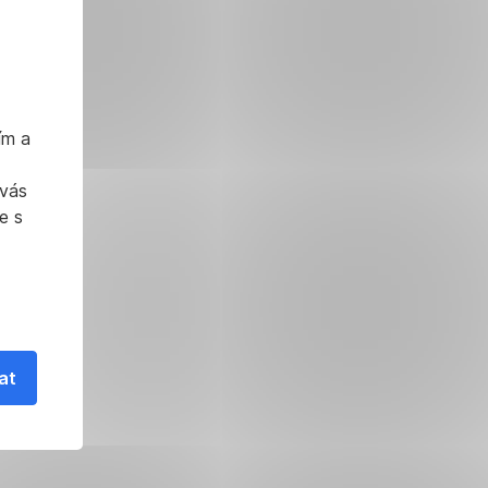
ím a
 vás
e s
at