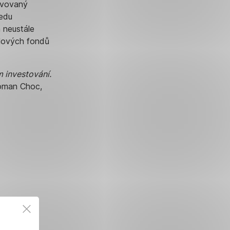
avovaný
ledu
 neustále
ílových fondů
m investování.
oman Choc,