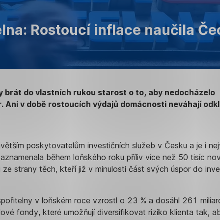
lna: Rostoucí inflace naučila Če
y brát do vlastních rukou starost o to, aby nedocházelo
. Ani v době rostoucích výdajů domácnosti neváhají odk
ejvětším poskytovatelům investičních služeb v Česku a je i ne
zaznamenala během loňského roku příliv více než 50 tisíc no
l i ze strany těch, kteří již v minulosti část svých úspor do inv
pořitelny v loňském roce vzrostl o 23 % a dosáhl 261 miliar
ové fondy, které umožňují diversifikovat riziko klienta tak, a