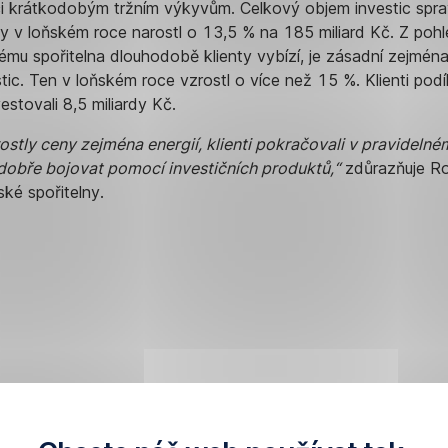
či krátkodobým tržním výkyvům. Celkový objem investic spr
y v loňském roce narostl o 13,5 % na 185 miliard Kč. Z poh
ému spořitelna dlouhodobě klienty vybízí, je zásadní zejména
tic. Ten v loňském roce vzrostl o více než 15 %. Klienti pod
estovali 8,5 miliardy Kč.
y rostly ceny zejména energií, klienti pokračovali v pravidelné
dá dobře bojovat pomocí investičních produktů,“
zdůrazňuje R
é spořitelny.