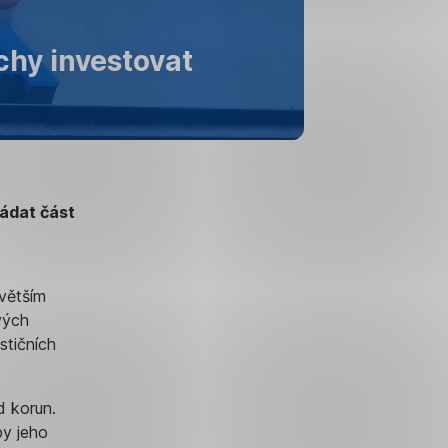
chy investovat
ládat část
jvětším
vých
estičních
d korun.
by jeho