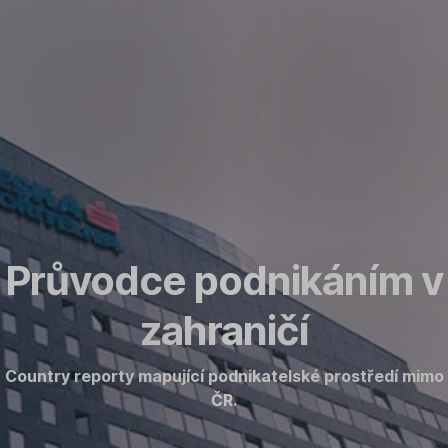
Přeskočit
navigaci
Průvodce podnikáním v
zahraničí
Country reporty mapující podnikatelské prostředí mimo
ČR.