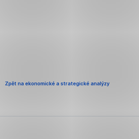
Zpět na ekonomické a strategické analýzy
PDF (500
9. 8.
,
Průvodce podnikáním - Alžírsko
KB)
2019