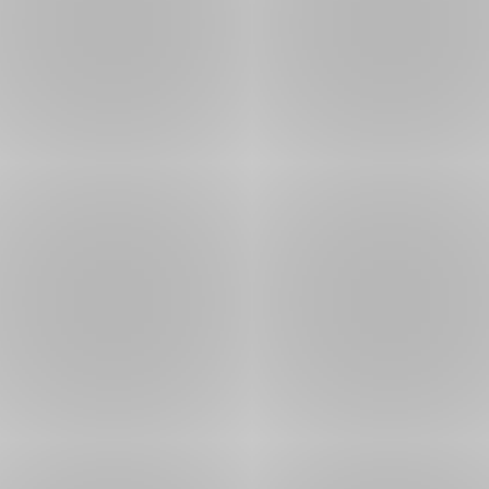
,
Španělsko
KB)
2020
PDF
PDF (543
30. 10.
,
Průvodce podnikáním - Švédsko
KB)
2019
PDF
Průvodce podnikáním - Trinidad a
PDF (302
9. 8.
,
Tobago
KB)
2019
PDF
PDF (197
28. 4.
,
Průvodce podnikáním - Ukrajina
KB)
2020
PDF
Průvodce podnikáním -
PDF (537
25. 2.
,
Uzbekistán
KB)
2020
PDF