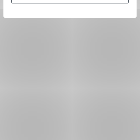
KB)
2019
PDF
PDF (554
9. 8.
,
Průvodce podnikáním - Lotyšsko
KB)
2019
PDF
Průvodce podnikáním -
PDF (338
2. 3.
,
Lucembursko
KB)
2021
PDF
PDF (504
9. 8.
,
Průvodce podnikáním - Maďarsko
KB)
2019
PDF
PDF (216
1. 6.
,
Průvodce podnikáním - Malta
KB)
2021
PDF
Průvodce podnikáním -
PDF (251
9. 8.
,
Moldavsko
KB)
2019
PDF
PDF (234
1. 7.
,
Průvodce podnikáním Německo
KB)
2021
PDF
Průvodce podnikáním -
PDF (350
28. 5.
,
Nizozemsko
KB)
2020
PDF
PDF (218
30. 9.
,
Průvodce podnikáním - Polsko
KB)
2021
PDF
Průvodce podnikáním -
PDF (347
3. 5.