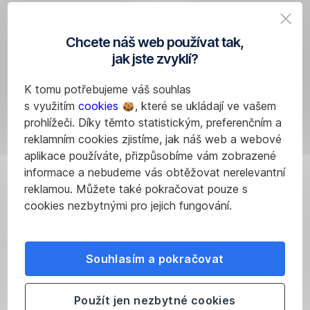
KB)
2020
PDF
PDF (348
1. 9.
,
Průvodce podnikáním - Francie
KB)
2020
Chcete náš web používat tak,
PDF
Průvodce podnikáním -
PDF (363
9. 8.
jak jste zvyklí?
,
Chorvatsko
KB)
2019
PDF
PDF (107
9. 8.
K tomu potřebujeme váš souhlas
,
Průvodce podnikáním - Írán
KB)
2019
s využitím
cookies
, které se ukládají ve vašem
PDF
PDF (422
29. 1.
prohlížeči. Díky těmto statistickým, preferenčním a
,
Průvodce podnikáním - Irsko
KB)
2021
reklamním cookies zjistíme, jak náš web a webové
PDF
aplikace používáte, přizpůsobíme vám zobrazené
PDF (352
30. 6.
,
Průvodce podnikáním - Itálie
informace a nebudeme vás obtěžovat nerelevantní
KB)
2020
PDF
reklamou. Můžete také pokračovat pouze s
Průvodce podnikáním -
PDF (555
2. 9.
cookies nezbytnými pro jejich fungování.
,
Jihoafrická republika
KB)
2019
PDF
Průvodce podnikáním -
PDF (542
3. 2.
,
Kazachstán
KB)
2020
PDF
Souhlasím a pokračovat
PDF (222
3. 5.
,
Průvodce podnikáním - Kypr
KB)
2021
PDF
PDF (517
9. 8.
Použít jen nezbytné cookies
,
Průvodce podnikáním - Litva