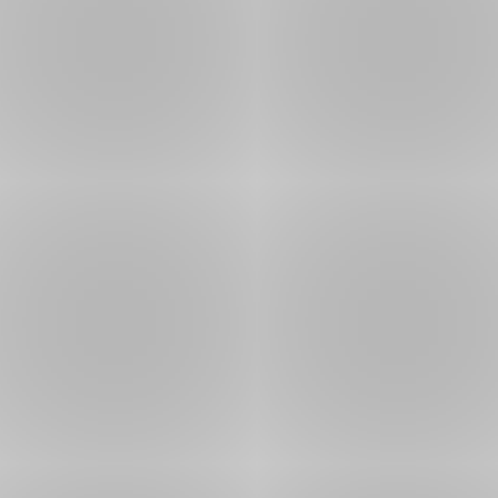
PDF
Průvodce podnikáním -
PDF (545
27. 3.
,
Ázerbájdžán
KB)
2020
PDF
PDF (350
5. 10.
,
Průvodce podnikáním - Belgie
KB)
2020
PDF
PDF (544
8. 12.
,
Průvodce podnikáním - Bělorusko
KB)
2020
PDF
PDF (505
9. 8.
,
Průvodce podnikáním - Bulharsko
KB)
2019
PDF
Průvodce podnikáním - Černá
PDF (247
9. 8.
,
Hora
KB)
2019
PDF
PDF (525
9. 8.
,
Průvodce podnikáním - Čína
KB)
2019
PDF
PDF (366
11. 1.
,
Průvodce podnikáním - Dánsko
KB)
2021
PDF
PDF (554
9. 8.
,
Průvodce podnikáním - Estonsko
KB)
2019
PDF
PDF (351
8. 12.
,
Průvodce podnikáním - Finsko