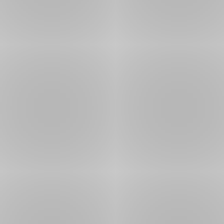
,
Portugalsko
KB)
2021
PDF
PDF (234
30. 9.
,
Průvodce podnikáním - Rakousko
KB)
2021
PDF
Průvodce podnikáním -
PDF (507
9. 8.
,
Rumunsko
KB)
2019
PDF
PDF (537
20. 12.
,
Průvodce podnikáním - Rusko
KB)
2019
PDF
PDF (554
9. 8.
,
Průvodce podnikáním - Řecko
KB)
2019
PDF
Průvodce podnikáním -
PDF (504
9. 8.
,
Slovensko
KB)
2019
PDF
PDF (544
30. 9.
,
Průvodce podnikáním - Slovinsko
KB)
2019
PDF
Průvodce podnikáním - Spojené
PDF (221
30. 9.
,
království
KB)
2021
PDF
PDF (244
9. 8.
,
Průvodce podnikáním - Srbsko
KB)
2019
PDF
Průvodce podnikáním -
PDF (354
23. 7.