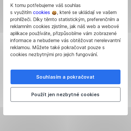
slitků.
K tomu potřebujeme váš souhlas
s využitím
cookies
, které se ukládají ve vašem
Výběr
prohlížeči. Díky těmto statistickým, preferenčním a
reklamním cookies zjistíme, jak náš web a webové
a
aplikace používáte, přizpůsobíme vám zobrazené
vklad
informace a nebudeme vás obtěžovat nerelevantní
cizí
reklamou. Můžete také pokračovat pouze s
cookies nezbytnými pro jejich fungování.
měny
V
Souhlasím a pokračovat
našich
pobočkách
si
Použít jen nezbytné cookies
můžete
vložit
nebo
vybrat
hotovost