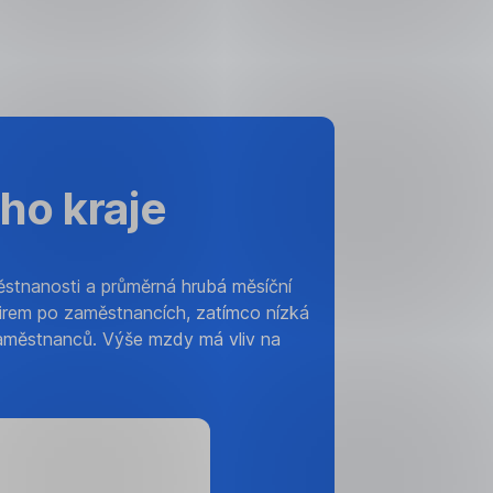
ho kraje
ěstnanosti a průměrná hrubá měsíční
 firem po zaměstnancích, zatímco nízká
 zaměstnanců. Výše mzdy má vliv na