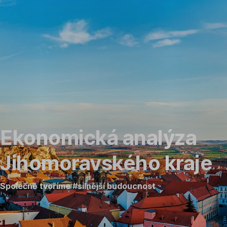
Přeskočit
navigaci
Ekonomická analýza
Jihomoravského kraje
Společně tvoříme #silnější budoucnost