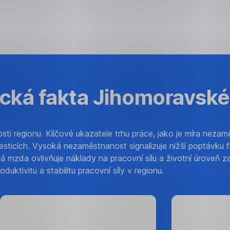
cká fakta Jihomoravské
 regionu. Klíčové ukazatele trhu práce, jako je míra nezam
vesticích. Vysoká nezaměstnanost signalizuje nižší poptávku
rná mzda ovlivňuje náklady na pracovní sílu a životní úroveň
oduktivitu a stabilitu pracovní síly v regionu.
5,4
45
%