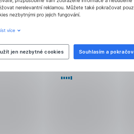
žíváte, přizpůsobíme vám zobrazené informace a nebudeme
ěžovat nerelevantní reklamou. Můžete také pokračovat pouz
ies nezbytnými pro jejich fungování.
íst více
užít jen nezbytné cookies
Souhlasím a pokračov