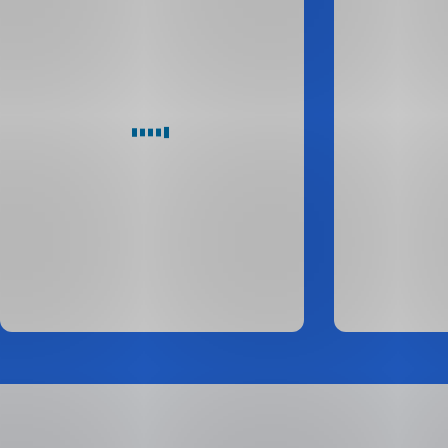
036
Kč
Míra
nezaměstnanosti
Průměrná
hrubá
měsíční
Zdroj:
mzda
MPSV,
12/2025
Zdroj:
ČSÚ,
2024