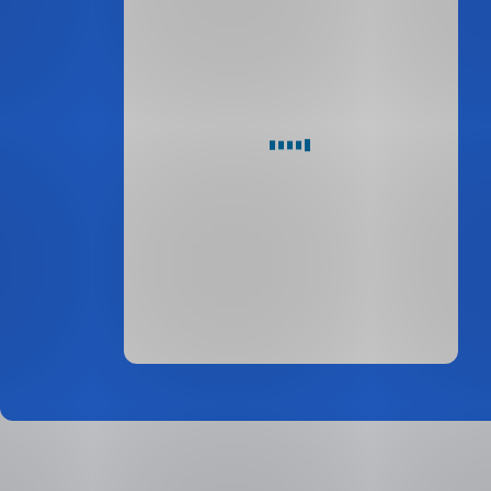
Podíl
na
celorepublikovém
HDP
Zdroj:
ČSÚ,
2024