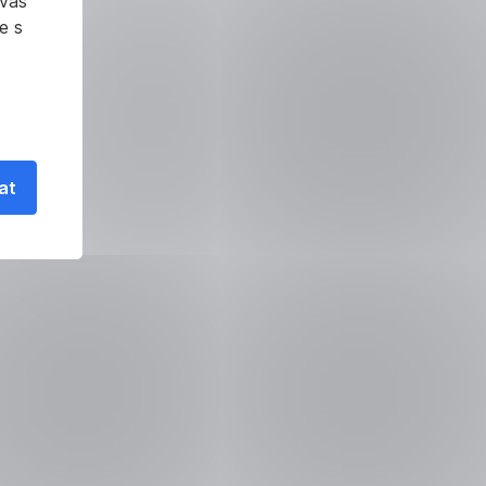
 vás
e s
at