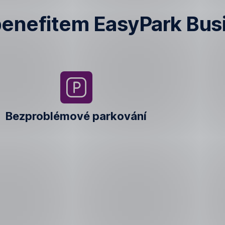
 benefitem EasyPark Bus
Souhrnná
měsíční
faktura
Bezproblémové parkování