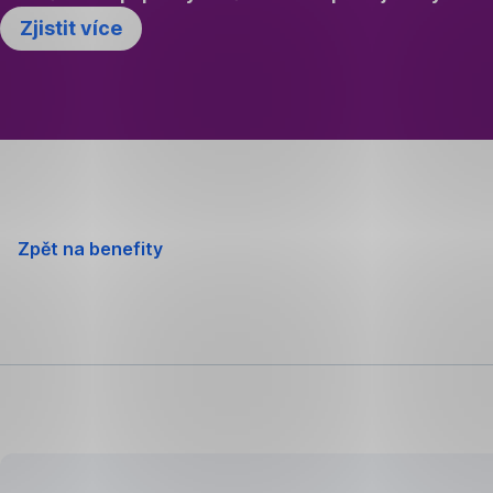
Zjistit více
Zpět na benefity