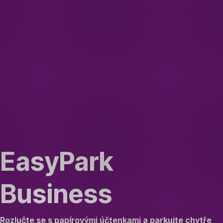
Přeskočit
navigaci
EasyPark
Business
Rozlučte se s papírovými účtenkami a parkujte chytře