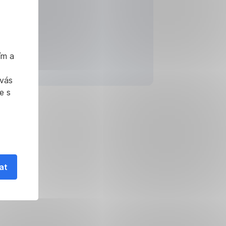
ím a
 vás
e s
at