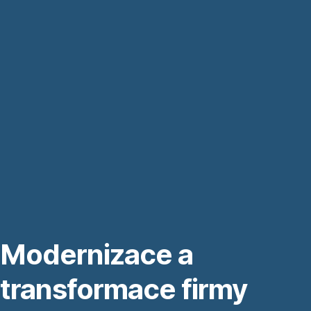
Přeskočit
Přejít
navigaci
na
Kontaktujte
nás
Modernizace a
transformace firmy