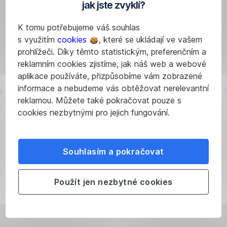
jak jste zvyklí?
odbornými
partnery
K tomu potřebujeme váš souhlas
na
s využitím
cookies
, které se ukládají ve vašem
digitalizaci
prohlížeči. Díky těmto statistickým, preferenčním a
a
reklamním cookies zjistíme, jak náš web a webové
transformaci.
aplikace používáte, přizpůsobíme vám zobrazené
informace a nebudeme vás obtěžovat nerelevantní
reklamou. Můžete také pokračovat pouze s
cookies nezbytnými pro jejich fungování.
Financujte
chytře
Souhlasím a pokračovat
Poradíme
vám,
jak
Použít jen nezbytné cookies
zdravě
a
chytře