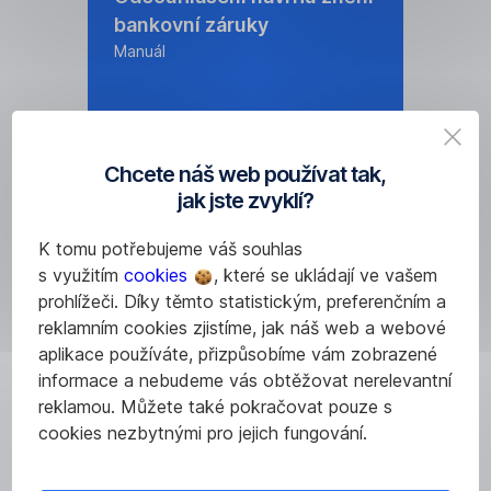
bankovní záruky
Manuál
Chcete náš web používat tak,
jak jste zvyklí?
Více informací
K tomu potřebujeme váš souhlas
s využitím
cookies
, které se ukládají ve vašem
prohlížeči. Díky těmto statistickým, preferenčním a
reklamním cookies zjistíme, jak náš web a webové
Příkaz k vystavení
aplikace používáte, přizpůsobíme vám zobrazené
protizáruky
informace a nebudeme vás obtěžovat nerelevantní
Manuál
reklamou. Můžete také pokračovat pouze s
cookies nezbytnými pro jejich fungování.