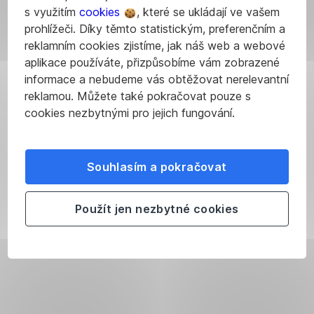
podle
přitom
si:
firma
s využitím
cookies
, které se ukládají ve vašem
za
výše
firmám
byznys
je
prohlížeči. Díky těmto statistickým, preferenčním a
mzdu,
citovaného
může
se
na
reklamním cookies zjistíme, jak náš web a webové
tedy
Allena
vymstít.
nezastavuje,
prvním
aplikace používáte, přizpůsobíme vám zobrazené
příspěvek
hlavně
Průzkum
tak
místě,
informace a nebudeme vás obtěžovat nerelevantní
ve
firemní
neziskové
jak
a
reklamou. Můžete také pokračovat pouze s
výši
kultura
organizace
bych
pak
cookies nezbytnými pro jejich fungování.
70
a
Promundo
se
až
%
rozdíl
a
mohl
otcovství.
denního
mezi
značky
zastavit
Když
vyměřovacího
Souhlasím a pokračovat
teorií
Dove
já?“
jsem
základu.
a
z roku
tenkrát
praxí.
2018
Použít jen nezbytné cookies
v běhu
ukázal,
na
„Možná
že
porodní
zjistíte,
téměř
sál
že
70
přijal
univerzálně
%
ten
nastavené
pracujících
konferenční