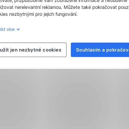
žíváte, přizpůsobíme vám zobrazené informace a nebudeme
ěžovat nerelevantní reklamou. Můžete také pokračovat pouz
ies nezbytnými pro jejich fungování.
íst více
užít jen nezbytné cookies
Souhlasím a pokračov