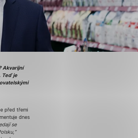
 Akvarijní
. Teď je
ovatelskými
e před třemi
mentuje dnes
edají se
Polsku,“