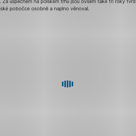
gii. Za úspěchem na polském trhu jsou ovšem také tři roky tvrd
lské pobočce osobně a naplno věnoval.