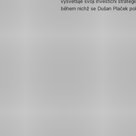
vysvětluje svoji investiční strate
během nichž se Dušan Plaček po