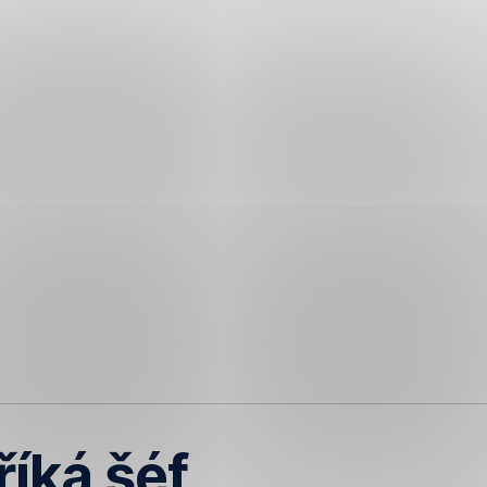
říká šéf