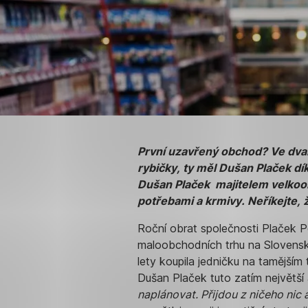
První uzavřený obchod? Ve dvaná
rybičky, ty měl Dušan Plaček dí
Dušan Plaček majitelem velkoo
potřebami a krmivy. Neříkejte, 
Roční obrat společnosti Plaček Pet
maloobchodních trhu na Slovensku
lety koupila jedničku na tamější
Dušan Plaček tuto zatím největší ak
naplánovat. Přijdou z ničeho nic 