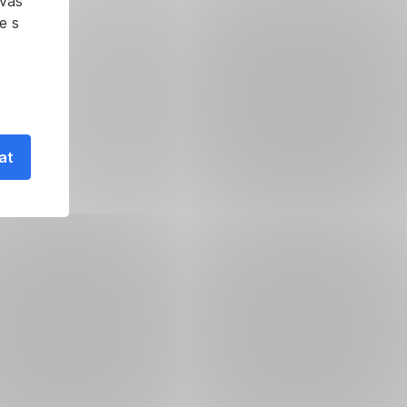
 vás
e s
at