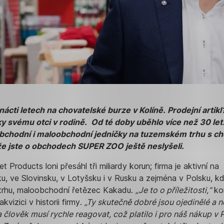
cti letech na chovatelské burze v Kolíně. Prodejní artikl?
ky svému otci v rodině. Od té doby uběhlo více než 30 let
bchodní i maloobchodní jedničky na tuzemském trhu s ch
že jste o obchodech SUPER ZOO ještě neslyšeli.
 Products loni přesáhl tři miliardy korun; firma je aktivní na
, ve Slovinsku, v Lotyšsku i v Rusku a zejména v Polsku, kd
m trhu, maloobchodní řetězec Kakadu.
„Je to o příležitosti,“
ko
vizici v historii firmy.
„Ty skutečně dobré jsou ojedinělé a n
a člověk musí rychle reagovat, což platilo i pro náš nákup v 