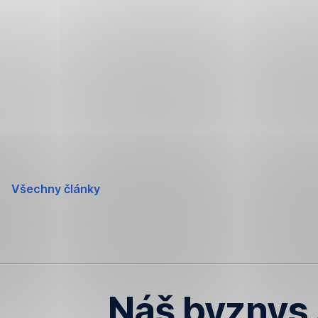
Přeskočit
navigaci
Všechny články
„Náš byznys s