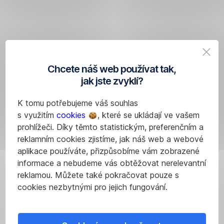
se
nás
právě
tím
zamýšlíte
na
nad
spánek.
tím,
Pokud
Chcete náš web používat tak,
zda
ale
jak jste zvyklí?
si
jsme
váš
i
K tomu potřebujeme váš souhlas
spánkový
po
s využitím
cookies
, které se ukládají ve vašem
režim
setmění
prohlížeči. Díky těmto statistickým, preferenčním a
nezaslouží
vystaveni
reklamním cookies zjistíme, jak náš web a webové
více
umělému
aplikace používáte, přizpůsobíme vám zobrazené
pozornosti,
světlu,
informace a nebudeme vás obtěžovat nerelevantní
zbystřete.
melatonin
Právě
reklamou. Můžete také pokračovat pouze s
Jednu
se
brýle
cookies nezbytnými pro jejich fungování.
z možných
nezačne
se
překážek
uvolňovat
speciálními
kvalitního
a
skly,