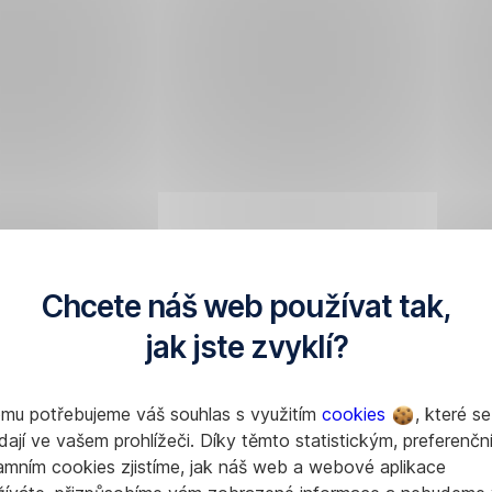
áte
stinovat.
nost
ete,
.
že
t
Chcete náš web používat tak,
i
álým
jak jste zvyklí?
vat
.
jete
čný
omu potřebujeme váš souhlas s využitím
cookies
, které se
dají ve vašem prohlížeči. Díky těmto statistickým, preferenčn
pání
amním cookies zjistíme, jak náš web a webové aplikace