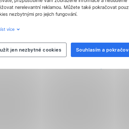
žíváte, přizpůsobíme vám zobrazené informace a nebudeme
ěžovat nerelevantní reklamou. Můžete také pokračovat pouz
ies nezbytnými pro jejich fungování.
edíte.
ory
íst více
ážete
užít jen nezbytné cookies
Souhlasím a pokračov
it
i
.
jí
i