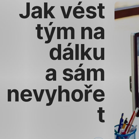
Jak vést
tým na
dálku
a sám
nevyhoře
t