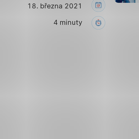
18. března 2021
4 minuty
Úkolem
lídra
je
dobře
vést
svůj
tým
–
ať
už