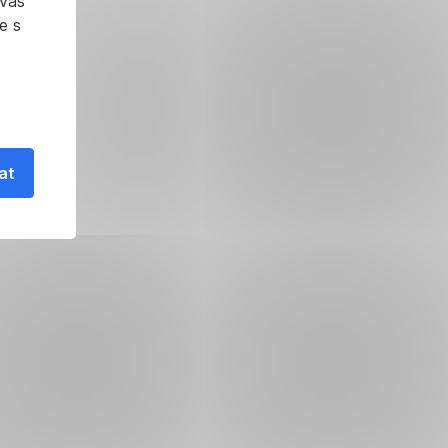
 vás
e s
at