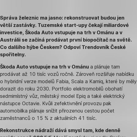
Správa železnic ma jasno: rekonstruovat budou jen
větší zastávky. Tuzemské start-upy čekají miliardové
investice, Škoda Auto vstupuje na trh v Ománu a v
Austrálii se začíná prodávat první biopočítač na světě.
Co dalšího hýbe Českem? Odpoví Trendovník České
spořitelny.
Škoda Auto vstupuje na trh v Ománu
a plánuje tam
prodávat až 10 tisíc vozů ročně. Zároveň rozšiřuje nabídku
o hybridní verze modelů Fabia, Scala a Kamiq, které by měly
dorazit do roku 2030. Portfolio elektromobilů obohatí
sedmimístný vůz, městský model Epiq a také elektrický
nástupce Octavie. Kvůli zefektivnění provozu pak
automobilka plánuje snížit přirozenou cestou počet
zaměstnanců o 15 % z aktuálních 41 tisíc.
Rekonstrukce nádraží dává smysl tam, kde denně