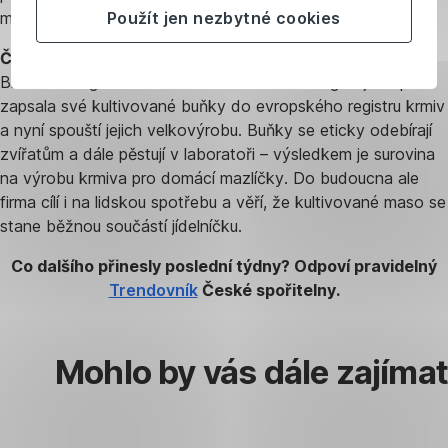
Použít jen nezbytné cookies
mohou jednou překonat i výkonnost umělé inteligence.
Český Bene Meat rozjíždí výrobu kultivovaného masa.
Biotechnologická firma Bene Meat Technologies jako první
zapsala své kultivované buňky do evropského registru krmiv
a nyní spouští jejich velkovýrobu. Buňky se eticky odebírají
zvířatům a dále pěstují v laboratoři – výsledkem je surovina
na výrobu krmiva pro domácí mazlíčky. Do budoucna ale
firma cílí i na lidskou spotřebu a věří, že kultivované maso se
stane běžnou součástí jídelníčku.
Co dalšího přinesly poslední týdny? Odpoví pravidelný
Trendovník
České spořitelny.
Mohlo by vás dále zajímat