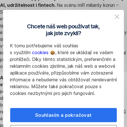
AI, udržitelnost i fintech.
Na scénu míří miliardy korun –
Soulmates Ventures plánuje investovat 1,2 miliardy do
evropských udržitelných start-upů. Mews získal od
společnosti Tiger Global dalších 75 milionů dolarů a chystá
Chcete náš web používat tak,
expanzi do USA a německy mluvících zemí. Fintech Flowpay
jak jste zvyklí?
si zajistil 30 milionů eur od fondu Fasanara Capital a peníze
K tomu potřebujeme váš souhlas
využije na podporu malých firem, které neuspějí u bank. A
s využitím
cookies
, které se ukládají ve vašem
investici 10 milionů dolarů si od společnosti Blossom Capital
prohlížeči. Díky těmto statistickým, preferenčním a
připsal i Equilibre, který vyvíjí AI software pro algoritmické
reklamním cookies zjistíme, jak náš web a webové
obchodování.
aplikace používáte, přizpůsobíme vám zobrazené
Australský start-up uvádí na trh první biopočítač na
informace a nebudeme vás obtěžovat nerelevantní
světě.
Společnost Cortical Labs představila zařízení
reklamou. Můžete také pokračovat pouze s
poháněné syntetickou biologickou inteligencí, kterou tvoří
cookies nezbytnými pro jejich fungování.
skutečné lidské neurony. Ty vznikají přeprogramováním
buněk získaných z krve nebo kůže dárců. Neurony pak
reagují na elektrické impulzy, „učí se“ pomocí odměn a trestů
Souhlasím a pokračovat
a samy se organizují –⁠ čímž v podstatě dochází k jejich
programování. Cortical Labs věří, že tyto biologické sítě