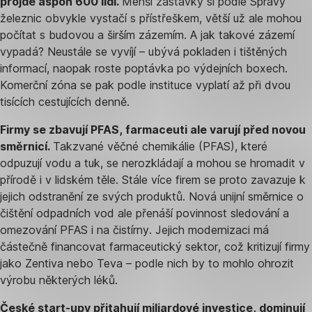
projde aspoň 600 lidí.
Menší zastávky si podle Správy
železnic obvykle vystačí s přístřeškem, větší už ale mohou
počítat s budovou a širším zázemím. A jak takové zázemí
vypadá? Neustále se vyvíjí – ubývá pokladen i tištěných
informací, naopak roste poptávka po výdejních boxech.
Komerční zóna se pak podle instituce vyplatí až při dvou
tisících cestujících denně.
Firmy se zbavují PFAS, farmaceuti ale varují před novou
směrnicí.
Takzvané věčné chemikálie (PFAS), které
odpuzují vodu a tuk, se nerozkládají a mohou se hromadit v
přírodě i v lidském těle. Stále více firem se proto zavazuje k
jejich odstranění ze svých produktů. Nová unijní směrnice o
čištění odpadních vod ale přenáší povinnost sledování a
omezování PFAS i na čistírny. Jejich modernizaci má
částečně financovat farmaceutický sektor, což kritizují firmy
jako Zentiva nebo Teva – podle nich by to mohlo ohrozit
výrobu některých léků.
České start-upy přitahují miliardové investice, dominují