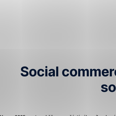
Přeskočit
navigaci
Social commerc
so