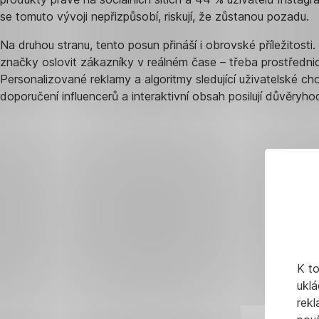
se tomuto vývoji nepřizpůsobí, riskují, že zůstanou pozadu.
Na druhou stranu, tento posun přináší i obrovské příležitosti
značky oslovit zákazníky v reálném čase – třeba prostřednict
Personalizované reklamy a algoritmy sledující uživatelské ch
doporučení influencerů a interaktivní obsah posilují důvěryh
Které
trendy
ovlivní
sociální
nakupování
v
K t
roce
uklá
2025?
rekl