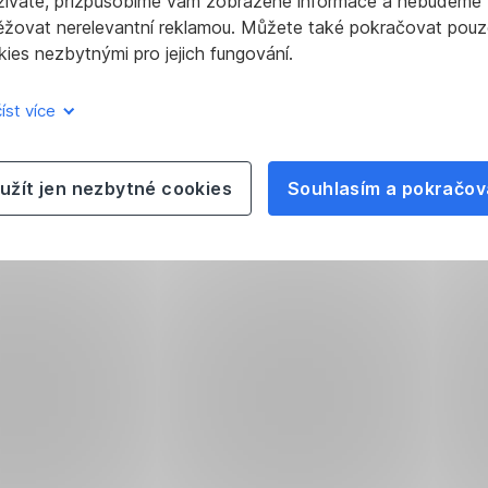
žíváte, přizpůsobíme vám zobrazené informace a nebudeme
ěžovat nerelevantní reklamou. Můžete také pokračovat pouz
ies nezbytnými pro jejich fungování.
íst více
užít jen nezbytné cookies
Souhlasím a pokračov