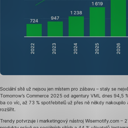
Sociální sítě už nejsou jen místem pro zábavu – staly se nejv
Tomorrow’s Commerce 2025 od agentury VML dnes 94,5 % uži
ba co víc, až 73 % spotřebitelů už přes ně někdy nakoupilo
rozšířit.
Trendy potvrzuje i marketingový nástroj Wisernotify.com – 27
produkty právě na sociálních sítích a 44 % uživatelů Insta