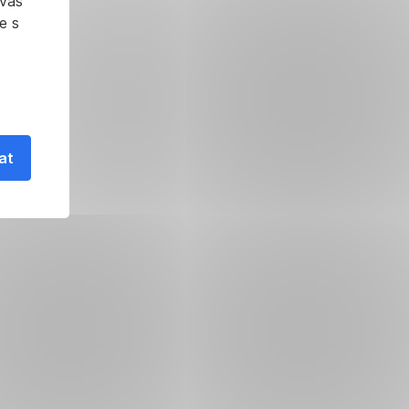
 vás
e s
at