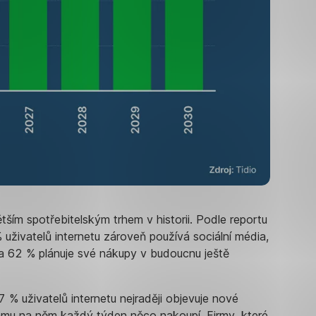
ětším spotřebitelským trhem v historii. Podle reportu
vatelů internetu zároveň používá sociální média,
 a 62 % plánuje své nákupy v budoucnu ještě
 % uživatelů internetu nejraději objevuje nové
gramu na něm každý týden něco nakoupí. Firmy, které