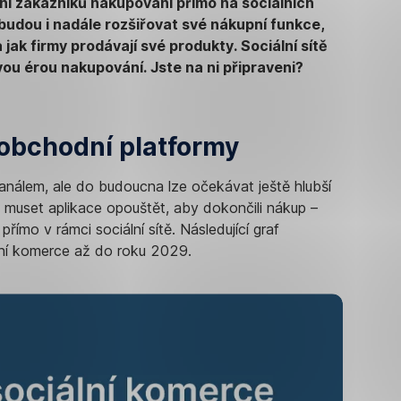
í zákazníků nakupování přímo na sociálních
budou i nadále rozšiřovat své nákupní funkce,
13.
ak firmy prodávají své produkty. Sociální sítě
břez
ou érou nakupování. Jste na ni připraveni?
202
 obchodní platformy
 kanálem, ale do budoucna lze očekávat ještě hlubší
 muset aplikace opouštět, aby dokončili nákup –
ímo v rámci sociální sítě. Následující graf
ální komerce až do roku 2029.
3