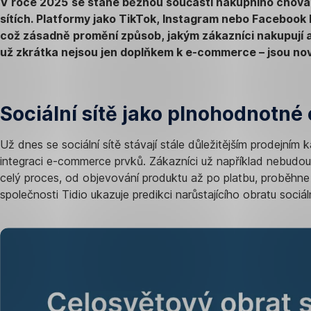
V roce 2025 se stane běžnou součástí nákupního chován
sítích. Platformy jako TikTok, Instagram nebo Facebook 
což zásadně promění způsob, jakým zákazníci nakupují a j
už zkrátka nejsou jen doplňkem k e-commerce – jsou nov
Sociální sítě jako plnohodnotné
Už dnes se sociální sítě stávají stále důležitějším prodejním
integraci e-commerce prvků. Zákazníci už například nebudou
celý proces, od objevování produktu až po platbu, proběhne př
společnosti Tidio ukazuje predikci narůstajícího obratu soci