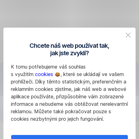
bankovnictví,
nebo na naší
zákaznické
lince
277 207 207
.
Chcete náš web používat tak,
Pokud
jak jste zvyklí?
je
možné,
K tomu potřebujeme váš souhlas
že jste
s využitím
cookies
, které se ukládají ve vašem
si
prohlížeči. Díky těmto statistickým, preferenčním a
kartu
reklamním cookies zjistíme, jak náš web a webové
třeba
Načítání aplikace
aplikace používáte, přizpůsobíme vám zobrazené
jen zapomněli
informace a nebudeme vás obtěžovat nerelevantní
doma,
reklamou. Můžete také pokračovat pouze s
jak v Georgi,
cookies nezbytnými pro jejich fungování.
tak na naší
klientské
lince