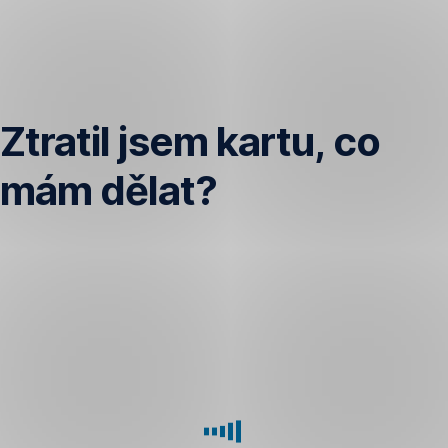
Přeskočit
navigaci
Ztratil jsem kartu, co
mám dělat?
Ztracenou
kartu
nejdřív
okamžitě
zablokujte
–
v internetovém
nebo mobilním