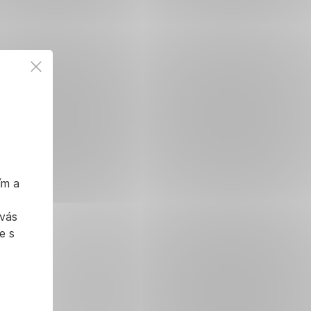
ím a
 vás
e s