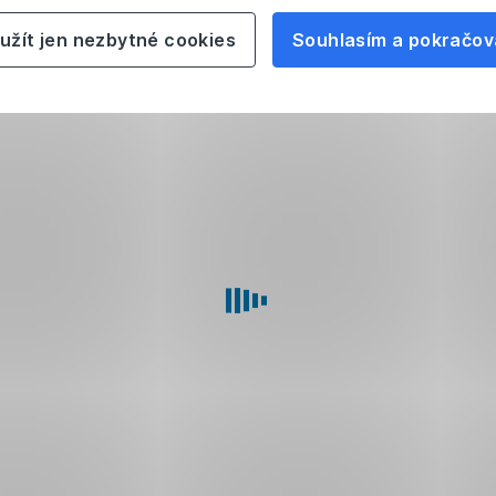
užít jen nezbytné cookies
Souhlasím a pokračov