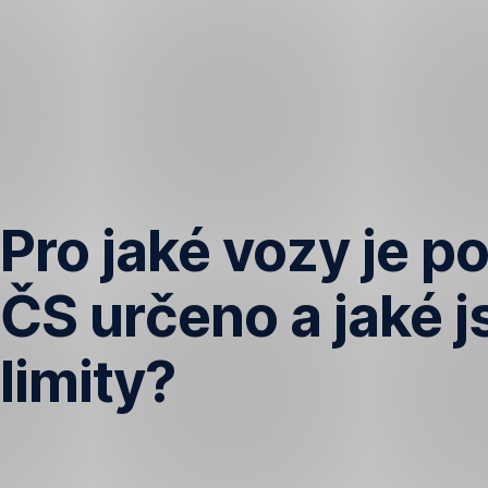
Přeskočit
navigaci
Pro jaké vozy je p
ČS určeno a jaké j
limity?