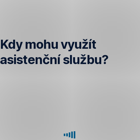
Přeskočit
navigaci
Kdy mohu využít
asistenční službu?
Pokud
máte
sjednanou
variantu
pojištění
KOMFORT,
můžete
si