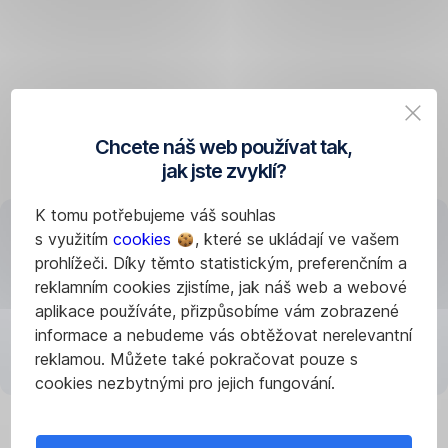
Domácí
asistenci
zavolat,
když
si
zabouchnete
Chcete náš web používat tak,
dveře
jak jste zvyklí?
nebo
vám
K tomu potřebujeme váš souhlas
třeba
s využitím
cookies
, které se ukládají ve vašem
praskne
prohlížeči. Díky těmto statistickým, preferenčním a
trubka
reklamním cookies zjistíme, jak náš web a webové
u
Načítání aplikace
aplikace používáte, přizpůsobíme vám zobrazené
umyvadla.
informace a nebudeme vás obtěžovat nerelevantní
Přijedeme,
reklamou. Můžete také pokračovat pouze s
opravíme
cookies nezbytnými pro jejich fungování.
a
do
částky