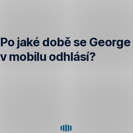
Přeskočit
navigaci
Po jaké době se George
v mobilu odhlásí?
Pokud
je
aplikace
na
pozadí
nebo
zamknete
telefon,