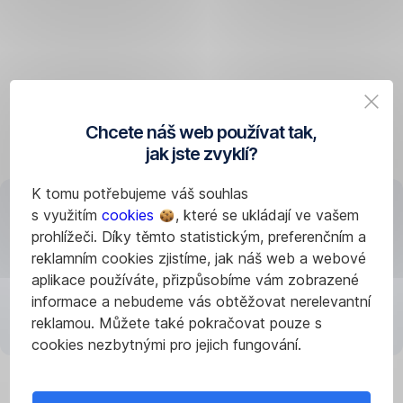
tak
se
aplikace
odhlásí
po
2
Chcete náš web používat tak,
minutách.
jak jste zvyklí?
Tato
doba
K tomu potřebujeme váš souhlas
je
s využitím
cookies
, které se ukládají ve vašem
nastavená
prohlížeči. Díky těmto statistickým, preferenčním a
proto,
reklamním cookies zjistíme, jak náš web a webové
abyste
Načítání aplikace
aplikace používáte, přizpůsobíme vám zobrazené
se
informace a nebudeme vás obtěžovat nerelevantní
mohli
reklamou. Můžete také pokračovat pouze s
přepnout
cookies nezbytnými pro jejich fungování.
do
jiné
aplikace