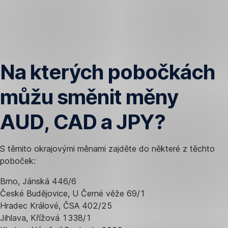
Přeskočit
navigaci
Na kterých pobočkách
můžu směnit měny
AUD, CAD a JPY?
S těmito okrajovými měnami zajděte do některé z těchto
poboček:
Brno, Jánská 446/6
České Budějovice, U Černé věže 69/1
Hradec Králové, ČSA 402/25
Jihlava, Křížová 1338/1