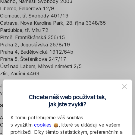
Kladno, Náměstí Svobody 2003
Liberec, Felberova 12/9
Olomouc, tř. Svobody 401/19
Ostrava, Nová Karolina Park, 28. října 3348/65
Pardubice, tř. Míru 72
Plzeň, Františkánská 356/15
Praha 2, Jugoslávská 2578/19
Praha 4, Budějovická 1912/64b
Praha 5, Štefánikova 247/17
Ústí nad Labem, Mírové náměstí 2/5
Zlín, Zarámí 4463
Jejich otevírací dobu a další informace zjistíte
ve
vyhledávači poboček
.
Chcete náš web používat tak,
jak jste zvyklí?
Seznam pojmenování zkratek:
AUD - australský dolar
K tomu potřebujeme váš souhlas
CAD - kanadský dolar
s využitím
cookies
, které se ukládají ve vašem
JPY - japonský jen
prohlížeči. Díky těmto statistickým, preferenčním a