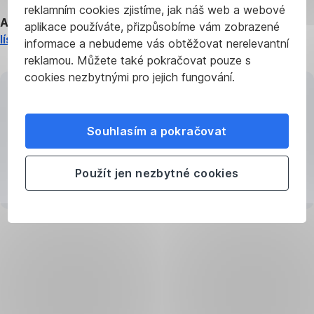
reklamním cookies zjistíme, jak náš web a webové
Aktuální kurzy běžných měn
naleznete v
kurzovním
aplikace používáte, přizpůsobíme vám zobrazené
lístku
.
informace a nebudeme vás obtěžovat nerelevantní
reklamou. Můžete také pokračovat pouze s
cookies nezbytnými pro jejich fungování.
Souhlasím a pokračovat
Načítání aplikace
Použít jen nezbytné cookies