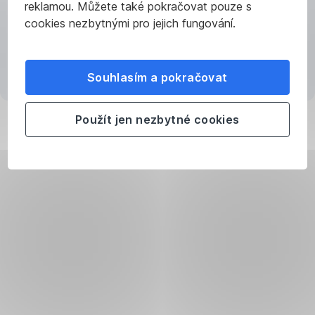
v případě
reklamou. Můžete také pokračovat pouze s
nákupu
cookies nezbytnými pro jejich fungování.
prostředky
Načítání aplikace
hrazeny,
nebo
Souhlasím a pokračovat
na který
budou
v případě
Použít jen nezbytné cookies
prodeje
vyplaceny.
Po potvrzení
pokynu
již
nejsou
nutné
žádné
další
kroky.