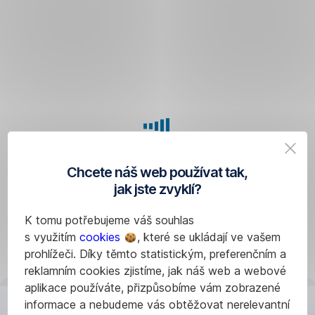
Ne,
toto
za
vás
uděláme.
Při
nákupu
či
prodeji
je
Chcete náš web používat tak,
automaticky
jak jste zvyklí?
nabídnut
vypořádací
K tomu potřebujeme váš souhlas
účet
s využitím
cookies
, které se ukládají ve vašem
v Česká
prohlížeči. Díky těmto statistickým, preferenčním a
spořitelně,
reklamním cookies zjistíme, jak náš web a webové
ze kterého
aplikace používáte, přizpůsobíme vám zobrazené
budou
informace a nebudeme vás obtěžovat nerelevantní