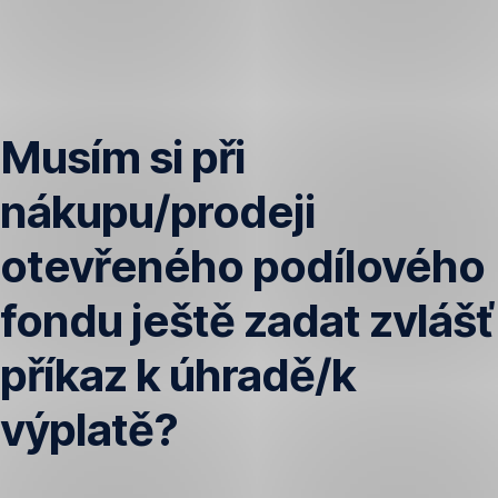
Přeskočit
navigaci
Musím si při
nákupu/prodeji
otevřeného podílového
fondu ještě zadat zvlášť
příkaz k úhradě/k
výplatě?