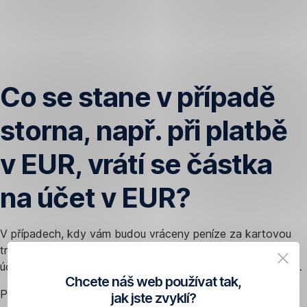
Přeskočit
navigaci
Co se stane v případě
storna, např. při platbě
v EUR, vrátí se částka
na účet v EUR?
V případech, kdy vám budou vráceny peníze za kartovou
transakci od banky obchodníka, dojde k jejich vrácení na
účet, z kterého byla provedena původní kartová transakce.
Chcete náš web používat tak,
Pokud se jedná o vratku a peníze jsou vráceny přímo
jak jste zvyklí?