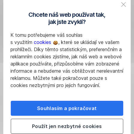
a potřebujete
poslat
Chcete náš web používat tak,
finanční
jak jste zvyklí?
částku
vyšší,
K tomu potřebujeme váš souhlas
než
s využitím
cookies
, které se ukládají ve vašem
je
prohlížeči. Díky těmto statistickým, preferenčním a
denní
reklamním cookies zjistíme, jak náš web a webové
limit,
aplikace používáte, přizpůsobíme vám zobrazené
můžete
informace a nebudeme vás obtěžovat nerelevantní
rozdělit
reklamou. Můžete také pokračovat pouze s
platbu
cookies nezbytnými pro jejich fungování.
po
částech
do
Souhlasím a pokračovat
několika
dnů,
využít
Použít jen nezbytné cookies
služeb