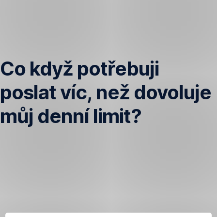
Přeskočit
navigaci
Co když potřebuji
poslat víc, než dovoluje
můj denní limit?
Pokud
používáte
metodu
Heslo
+
SMS