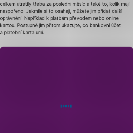
celkem utratily třeba za poslední měsíc a také to, kolik mají
naspořeno. Jakmile si to osahají, můžete jim přidat další
oprávnění. Například k platbám převodem nebo online
kartou. Postupně jim přitom ukazujte, co bankovní účet
a platební karta umí.
Naučte
děti,
jak
se
starat
o své
finanční
zdraví
s
Georgem
pro děti
.