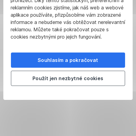
prohlížeči. Díky těmto statistickým, preferenčním a
vy
že
reklamním cookies zjistíme, jak náš web a webové
nastavujete,
svět
aplikace používáte, přizpůsobíme vám zobrazené
co
peněz
informace a nebudeme vás obtěžovat nerelevantní
už
je
Možná
reklamou. Můžete také pokračovat pouze s
může
pro
vám
cookies nezbytnými pro jejich fungování.
a co
školáky
to
ještě
nový.
zpočátku
ne.
Proto
zabere
Zároveň
ukazujte,
Souhlasím a pokračovat
více
máte
vysvětlujte
času,
pod
a donekonečna
Použít jen nezbytné cookies
než
palcem
opakujte.
by
všechny
Připravte
se
limity
se
vám
na
na
chtělo.
platby
to,
Ale
i výběry
že
půjde
z bankomatu.
jim
to
V případě
to