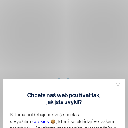
ani
nakupovat
na
dluh
či
Vlastní
na
platební
splátky.
kartu
Nula
k účtu
je
může
nekompromisní.
mít
O
dítě
účtu
od
máte
8 let
jako
Chcete náš web používat tak,
a je
rodič
jak jste zvyklí?
zcela
dokonalý
zdarma.
K tomu potřebujeme váš souhlas
přehled.
Nezapomeňte
s využitím
cookies
, které se ukládají ve vašem
Jen
ale,