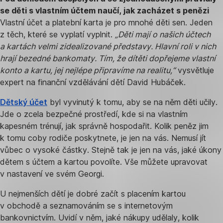
se děti s vlastním účtem naučí, jak zacházet s penězi
Vlastní účet a platební karta je pro mnohé děti sen. Jeden
z těch, které se vyplatí vyplnit.
„Děti mají o našich účtech
a kartách velmi zidealizované představy. Hlavní roli v nich
hrají bezedné bankomaty. Tím, že dítěti dopřejeme vlastní
konto a kartu, jej nejlépe připravíme na realitu,“
vysvětluje
expert na finanční vzdělávání dětí David Hubáček.
Dětský účet
byl vyvinutý k tomu, aby se na něm děti učily.
Jde o zcela bezpečné prostředí, kde si na vlastním
kapesném trénují, jak správně hospodařit. Kolik peněz jim
k tomu coby rodiče poskytnete, je jen na vás. Nemusí jít
vůbec o vysoké částky. Stejně tak je jen na vás, jaké úkony
dětem s účtem a kartou povolíte. Vše můžete upravovat
v nastavení ve svém Georgi.
U nejmenších dětí je dobré začít s placením kartou
v obchodě a seznamováním se s internetovým
bankovnictvím. Uvidí v něm, jaké nákupy udělaly, kolik