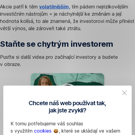
takzvaných
Akcie patří k těm
volatilnějším,
tím pádem nejrizikovějším
cenných
investičním nástrojům = je náchylnější ke změnám a její
papírů.
hodnota kolísá, to ale znamená, že investorovi může přinést
To
větší výnos, ale zároveň také ztrátu.
znamená,
že
Staňte se chytrým investorem
držiteli
akcie
Pusťte si další videa pro začínající investory a budete
přiznává
v obraze.
nějakou
hodnotu
–
v případě
akcie
Chcete náš web používat tak,
je
jak jste zvyklí?
tou
hodnotou
K tomu potřebujeme váš souhlas
Volatilita
podíl
s využitím
cookies
, které se ukládají ve vašem
v
akciové