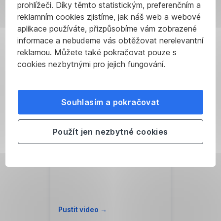
prohlížeči. Díky těmto statistickým, preferenčním a
společnosti
.
reklamním cookies zjistíme, jak náš web a webové
aplikace používáte, přizpůsobíme vám zobrazené
Kdo
informace a nebudeme vás obtěžovat nerelevantní
Pustit video →
je
reklamou. Můžete také pokračovat pouze s
cookies nezbytnými pro jejich fungování.
akcionář?
Majitel
Souhlasím a pokračovat
akcie
se
stává
Použít jen nezbytné cookies
akcionářem,
Akciový index
kterých
může
mít
akciová
společnost
Pustit video →
libovolné