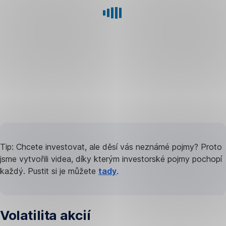
Co
je
Tip: Chcete investovat, ale děsí vás neznámé pojmy? Proto
akcie?
jsme vytvořili videa, díky kterým investorské pojmy pochopí
každý. Pustit si je můžete
tady
.
Akcie
patří
do
Volatilita akcií
skupiny